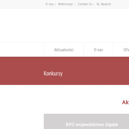
O nas
Referencje
Contact Us
Aktualności
O nas
Of
Konkursy
Ak
RPO województwo śląskie