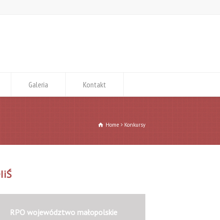
Galeria
Kontakt
Home
Konkursy
IiŚ
RPO województwo małopolskie