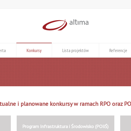
erta
Konkursy
Lista projektów
Referencje
tualne i planowane konkursy w ramach RPO oraz PO
Program Infrastruktura i Środowisko (POIiŚ)